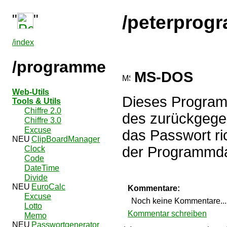
"
"
/peterprog
/index
/programme
MS-DOS
Web-Utils
Dieses Program
Tools & Utils
Chiffre 2.0
des zurückgege
Chiffre 3.0
Excuse
das Passwort ri
ClipBoardManager
der Programmdat
Clock
Code
DateTime
Divide
EuroCalc
Kommentare:
Excuse
Noch keine Kommentare...
Lotto
Kommentar schreiben
Memo
Passwortgenerator