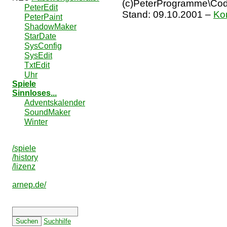
(c)PeterProgramme\Code
PeterEdit
Stand:
09.10.2001
–
Ko
PeterPaint
ShadowMaker
StarDate
SysConfig
SysEdit
TxtEdit
Uhr
Spiele
Sinnloses...
Adventskalender
SoundMaker
Winter
/spiele
/history
/lizenz
arnep.de/
Suchhilfe