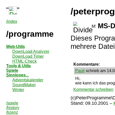
"
"
/peterpro
/index
MS-
/programme
Dieses Progra
mehrere Datei
Web-Utils
DownLoad Analyzer
DownLoad Timer
HTML-Check
Kommentare:
Tools & Utils
Spiele
Pauli
schrieb am 14.0
Sinnloses...
Hi,
Adventskalender
wie kann ich das pro
SoundMaker
Kommentar schreiben
Winter
(c)PeterProgramme\Di
Stand:
09.10.2001
–
/spiele
/history
/lizenz