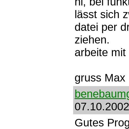
hi, bei funk
lässt sich 
datei per d
ziehen.
arbeite mit
gruss Max
benebaumg
07.10.2002
Gutes Prog