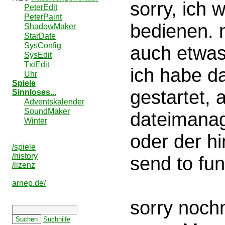
sorry, ich
PeterEdit
PeterPaint
bedienen. n
ShadowMaker
StarDate
SysConfig
auch etwas
SysEdit
TxtEdit
ich habe da
Uhr
Spiele
gestartet,
Sinnloses...
Adventskalender
SoundMaker
dateimanage
Winter
oder der h
/spiele
/history
send to fun
/lizenz
arnep.de/
sorry noch
Suchhilfe