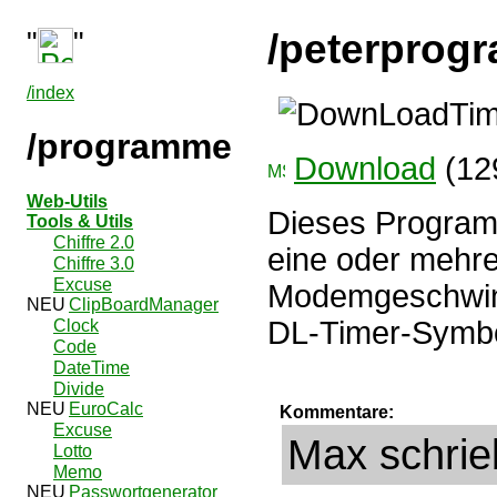
"
"
/peterprog
/index
/programme
Download
(12
Web-Utils
Dieses Program
Tools & Utils
Chiffre 2.0
eine oder mehre
Chiffre 3.0
Excuse
Modemgeschwindi
ClipBoardManager
DL-Timer-Symbo
Clock
Code
DateTime
Divide
EuroCalc
Kommentare:
Excuse
Max schrie
Lotto
Memo
Passwortgenerator