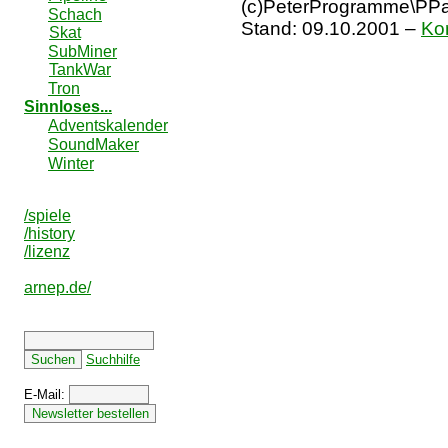
(c)PeterProgramme\PPai
Schach
Stand:
09.10.2001
–
Ko
Skat
SubMiner
TankWar
Tron
Sinnloses...
Adventskalender
SoundMaker
Winter
/spiele
/history
/lizenz
arnep.de/
Suchhilfe
E-Mail: