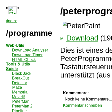
"
"
/peterprogr
/index
/programme
Download
(19
Web-Utils
Dies ist eines 
DownLoad Analyzer
DownLoad Timer
PeterProgramme,
HTML-Check
Tools & Utils
Tastatursteueru
Spiele
unterstützt (au
Black Jack
BreakOut
Detector
Maze
Memoria
Kommentare:
MoveIt!
Noch keine Kommentare...
PeterMan
Kommentar schreiben
PeterMan 2
Pipeline