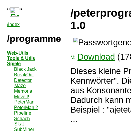
"
"
/peterprog
1.0
/index
/programme
Web-Utils
Download
(17
Tools & Utils
Spiele
Dieses kleine 
Black Jack
BreakOut
Kennwörter". Di
Detector
Maze
aus Konsonante
Memoria
MoveIt!
Dadurch kann ma
PeterMan
PeterMan 2
Beispiel : "ajet
Pipeline
...
Schach
Skat
SubMiner