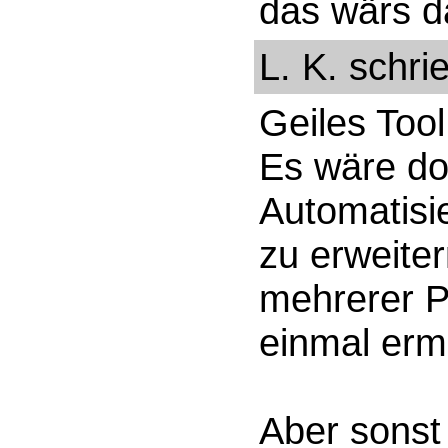
das wärs d
L. K. schr
Geiles Tool
Es wäre do
Automatisi
zu erweite
mehrerer P
einmal erm
Aber sonst