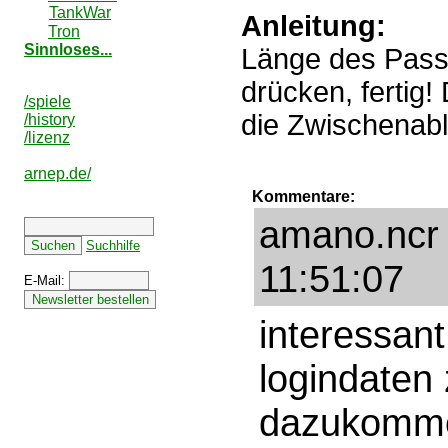
TankWar
Anleitung:
Tron
Sinnloses...
Länge des Passw
drücken, fertig
/spiele
die Zwischenabl
/history
/lizenz
arnep.de/
Kommentare:
amano.ncr 
Suchhilfe
11:51:07
E-Mail:
interessan
logindaten
dazukomm