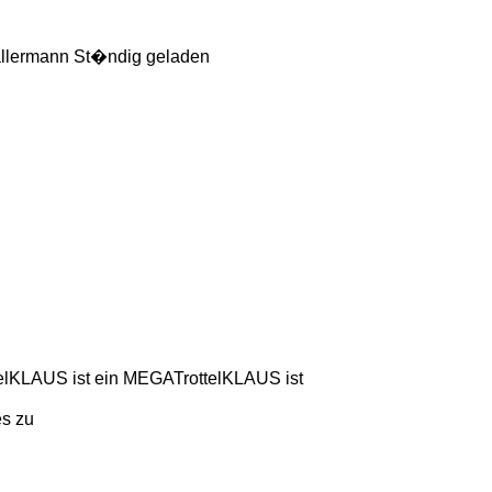
 Ballermann St�ndig geladen
telKLAUS ist ein MEGATrottelKLAUS ist
es zu