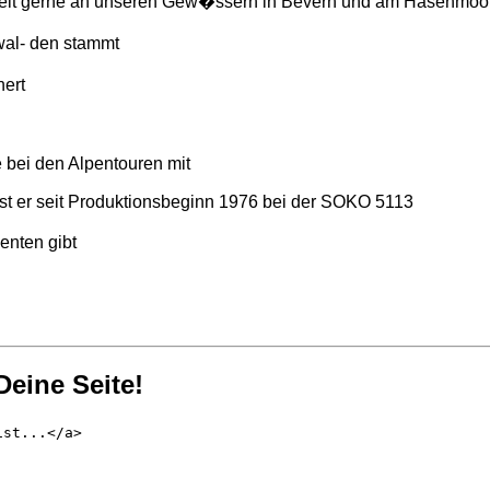
ngelt gerne an unseren Gew�ssern in Bevern und am Hasenmoo
wal- den stammt
hert
e bei den Alpentouren mit
l ist er seit Produktionsbeginn 1976 bei der SOKO 5113
ienten gibt
eine Seite!
ist...</a>