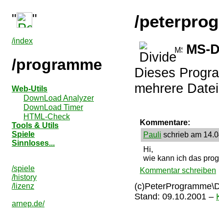
"
"
/peterpro
/index
MS-
/programme
Dieses Progra
mehrere Datei
Web-Utils
DownLoad Analyzer
DownLoad Timer
HTML-Check
Kommentare:
Tools & Utils
Spiele
Pauli
schrieb am 14.0
Sinnloses...
Hi,
wie kann ich das pro
/spiele
Kommentar schreiben
/history
(c)PeterProgramme\Di
/lizenz
Stand:
09.10.2001
–
arnep.de/