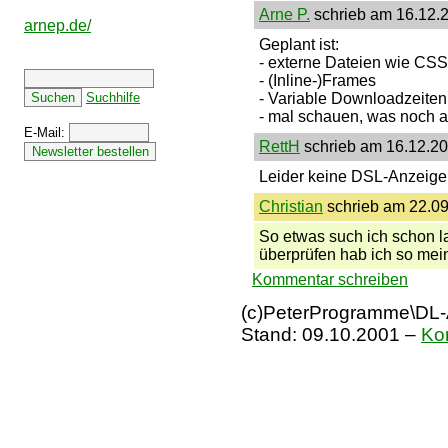
Arne P.
schrieb am 16.12.2
arnep.de/
Geplant ist:
- externe Dateien wie CSS
- (Inline-)Frames
Suchhilfe
- Variable Downloadzeiten 
- mal schauen, was noch al
E-Mail:
RettH
schrieb am 16.12.20
Leider keine DSL-Anzeige.
Christian
schrieb am 22.09
So etwas such ich schon la
überprüfen hab ich so mei
Kommentar schreiben
(c)PeterProgramme\DL-A
Stand:
09.10.2001
–
Ko