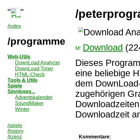
"
"
/peterprog
/index
/programme
Download
(22
Web-Utils
Dieses Program
DownLoad Analyzer
DownLoad Timer
eine beliebige H
HTML-Check
Tools & Utils
dem DownLoad-An
Spiele
Sinnloses...
zugehörigen Gra
Adventskalender
Downloadzeiten
SoundMaker
Winter
Downloadzeit an
/spiele
/history
/lizenz
Kommentare: