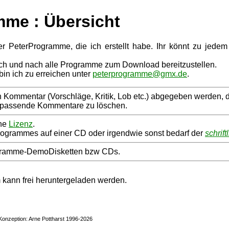
mme : Übersicht
ler PeterProgramme, die ich erstellt habe. Ihr könnt zu je
ch und nach alle Programme zum Download bereitzustellen.
in ich zu erreichen unter
peterprogramme@gmx.de
.
ommentar (Vorschläge, Kritik, Lob etc.) abgegeben werden, der
unpassende Kommentare zu löschen.
ine
Lizenz
.
Programmes auf einer CD oder irgendwie sonst bedarf der
schrif
gramme-DemoDisketten bzw CDs.
ann frei heruntergeladen werden.
 Konzeption: Arne Pottharst 1996-2026