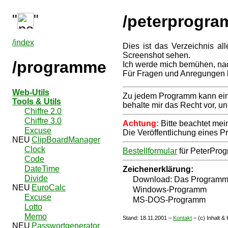
"
"
/peterprogra
/index
Dies ist das Verzeichnis al
Screenshot sehen.
/programme
Ich werde mich bemühen, na
Für Fragen und Anregungen b
Web-Utils
Zu jedem Programm kann ein K
Tools & Utils
behalte mir das Recht vor, 
Chiffre 2.0
Chiffre 3.0
Achtung:
Bitte beachtet me
Excuse
Die Veröffentlichung eines 
ClipBoardManager
Clock
Bestellformular
für PeterPro
Code
DateTime
Zeichenerklärung:
Divide
Download: Das Programm k
EuroCalc
Windows-Programm
Excuse
MS-DOS-Programm
Lotto
Memo
Stand:
18.11.2001
–
Kontakt
– (c) Inhalt &
Passwortgenerator