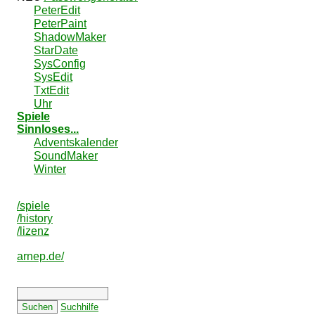
PeterEdit
PeterPaint
ShadowMaker
StarDate
SysConfig
SysEdit
TxtEdit
Uhr
Spiele
Sinnloses...
Adventskalender
SoundMaker
Winter
/spiele
/history
/lizenz
arnep.de/
Suchhilfe