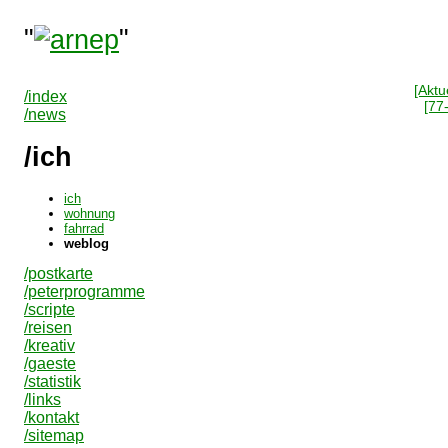
"
"
[Aktue
/index
[77
/news
/ich
ich
wohnung
fahrrad
weblog
/postkarte
/peterprogramme
/scripte
/reisen
/kreativ
/gaeste
/statistik
/links
/kontakt
/sitemap