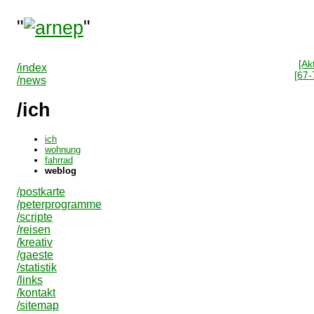
"
"
[Ak
/index
[67-
/news
/ich
ich
wohnung
fahrrad
weblog
/postkarte
/peterprogramme
/scripte
/reisen
/kreativ
/gaeste
/statistik
/links
/kontakt
/sitemap