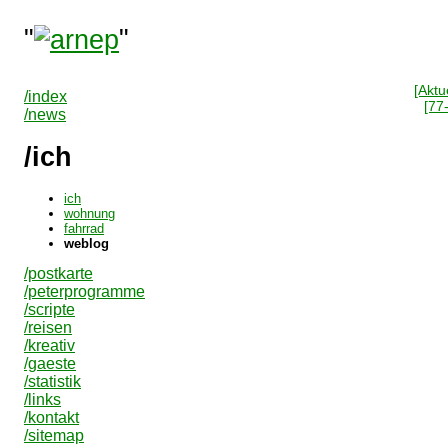
"
"
[Aktue
/index
[77
/news
/ich
ich
wohnung
fahrrad
weblog
/postkarte
/peterprogramme
/scripte
/reisen
/kreativ
/gaeste
/statistik
/links
/kontakt
/sitemap