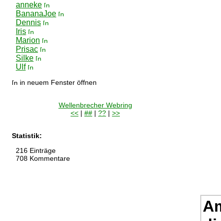
anneke
BananaJoe
Dennis
Iris
Marion
Prisac
Silke
Ulf
in neuem Fenster öffnen
Wellenbrecher Webring
<<
|
##
|
??
|
>>
Statistik:
216 Einträge
708 Kommentare
Am