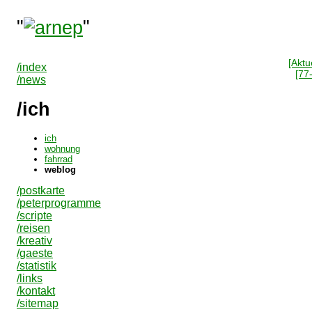
"
"
[Aktue
/index
[77
/news
/ich
ich
wohnung
fahrrad
weblog
/postkarte
/peterprogramme
/scripte
/reisen
/kreativ
/gaeste
/statistik
/links
/kontakt
/sitemap