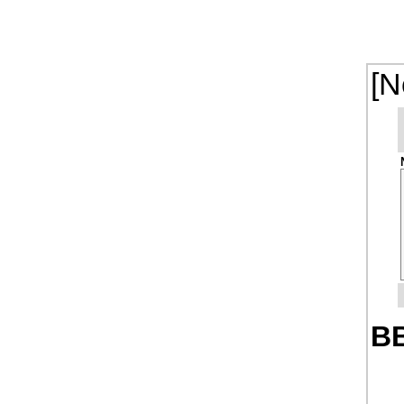
[N
BB