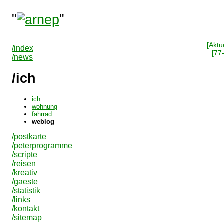
"
"
[Aktue
/index
[77
/news
/ich
ich
wohnung
fahrrad
weblog
/postkarte
/peterprogramme
/scripte
/reisen
/kreativ
/gaeste
/statistik
/links
/kontakt
/sitemap