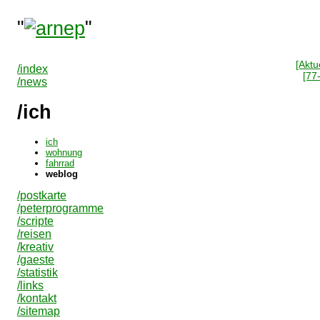
"
"
[Aktue
/index
[77
/news
/ich
ich
wohnung
fahrrad
weblog
/postkarte
/peterprogramme
/scripte
/reisen
/kreativ
/gaeste
/statistik
/links
/kontakt
/sitemap