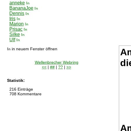
anneke
BananaJoe
Dennis
Iris
Marion
Prisac
Silke
Ulf
in neuem Fenster öffnen
Am
di
Wellenbrecher Webring
<<
|
##
|
??
|
>>
Statistik:
216 Einträge
708 Kommentare
Am