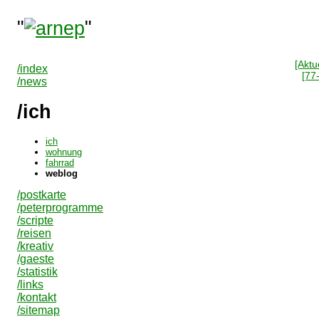
"
"
[Aktue
/index
[77
/news
/ich
ich
wohnung
fahrrad
weblog
/postkarte
/peterprogramme
/scripte
/reisen
/kreativ
/gaeste
/statistik
/links
/kontakt
/sitemap