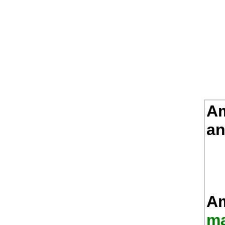
Am
an
Am
ma