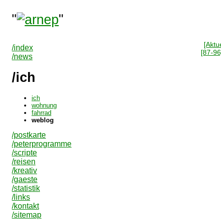
"
"
[Aktue
/index
[87-96
/news
/ich
ich
wohnung
fahrrad
weblog
/postkarte
/peterprogramme
/scripte
/reisen
/kreativ
/gaeste
/statistik
/links
/kontakt
/sitemap