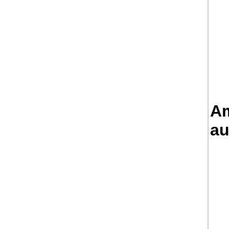
Am
au