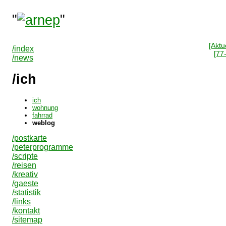
"
"
[Aktue
/index
[77
/news
/ich
ich
wohnung
fahrrad
weblog
/postkarte
/peterprogramme
/scripte
/reisen
/kreativ
/gaeste
/statistik
/links
/kontakt
/sitemap