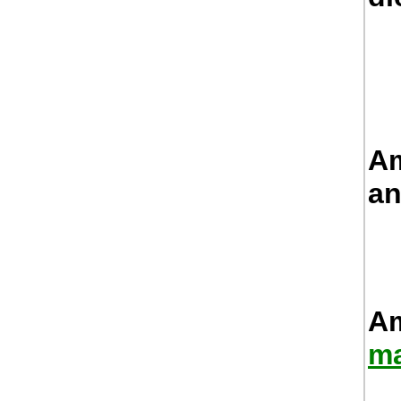
Am
an
Am
ma