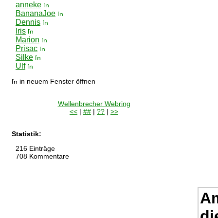
anneke
BananaJoe
Dennis
Iris
Marion
Prisac
Silke
Ulf
in neuem Fenster öffnen
Wellenbrecher Webring
<<
|
##
|
??
|
>>
Statistik:
216 Einträge
708 Kommentare
Am
di