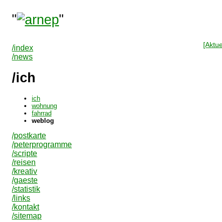
"
"
[Aktue
/index
/news
/ich
ich
wohnung
fahrrad
weblog
/postkarte
/peterprogramme
/scripte
/reisen
/kreativ
/gaeste
/statistik
/links
/kontakt
/sitemap