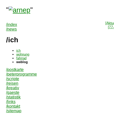
"
"
[Aktue
/index
[77
/news
/ich
ich
wohnung
fahrrad
weblog
/postkarte
/peterprogramme
/scripte
/reisen
/kreativ
/gaeste
/statistik
/links
/kontakt
/sitemap