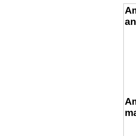
Am
an
Am
ma