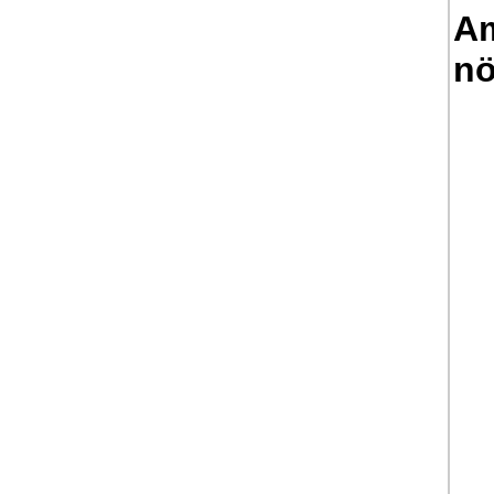
Am
nö