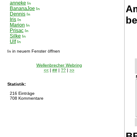
anneke
Am
BananaJoe
Dennis
be
Iris
Marion
Prisac
Silke
Ulf
in neuem Fenster öffnen
Wellenbrecher Webring
<<
|
##
|
??
|
>>
Statistik:
216 Einträge
708 Kommentare
BB