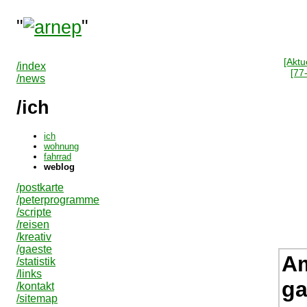
"
"
[Aktue
/index
[77
/news
/ich
ich
wohnung
fahrrad
weblog
/postkarte
/peterprogramme
/scripte
/reisen
/kreativ
/gaeste
Am
/statistik
/links
ga
/kontakt
/sitemap