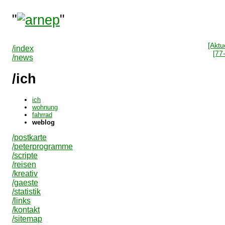
"
"
[Aktue
/index
[77
/news
/ich
ich
wohnung
fahrrad
weblog
/postkarte
/peterprogramme
/scripte
/reisen
/kreativ
/gaeste
/statistik
/links
/kontakt
/sitemap