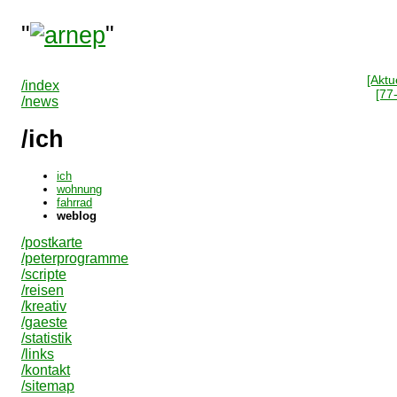
"
"
[Aktue
/index
[77
/news
/ich
ich
wohnung
fahrrad
weblog
/postkarte
/peterprogramme
/scripte
/reisen
/kreativ
/gaeste
/statistik
/links
/kontakt
/sitemap