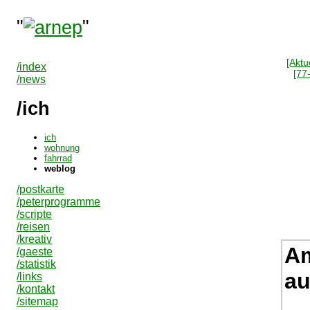
"
"
[Aktue
/index
[77
/news
/ich
ich
wohnung
fahrrad
weblog
/postkarte
/peterprogramme
/scripte
/reisen
/kreativ
Am
/gaeste
/statistik
au
/links
/kontakt
/sitemap