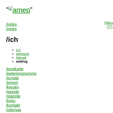
"
"
[Aktue
/index
[77
/news
/ich
ich
wohnung
fahrrad
weblog
/postkarte
/peterprogramme
/scripte
/reisen
/kreativ
/gaeste
/statistik
/links
/kontakt
/sitemap