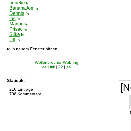
anneke
BananaJoe
Dennis
Iris
Marion
Prisac
Silke
Ulf
in neuem Fenster öffnen
Wellenbrecher Webring
<<
|
##
|
??
|
>>
Statistik:
[N
216 Einträge
708 Kommentare