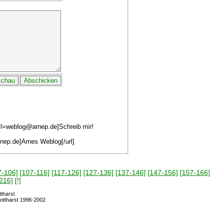
ail=weblog@arnep.de]Schreib mir!
arnep.de]Arnes Weblog[/url]
7-106]
[107-116]
[117-126]
[127-136]
[137-146]
[147-156]
[157-166]
216]
[!]
tharst
Pottharst 1996-2002