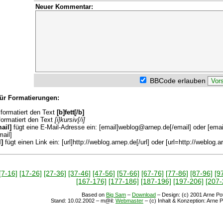
Neuer Kommentar:
BBCode erlauben
ür Formatierungen:
formatiert den Text
[b]fett[/b]
ormatiert den Text
[i]kursiv[/i]
ail]
fügt eine E-Mail-Adresse ein: [email]weblog@arnep.de[/email] oder [em
mail]
l]
fügt einen Link ein: [url]http://weblog.arnep.de[/url] oder [url=http://weblog.
[7-16]
[17-26]
[27-36]
[37-46]
[47-56]
[57-66]
[67-76]
[77-86]
[87-96]
[9
[167-176]
[177-186]
[187-196]
[197-206]
[207-
Based on
Big Sam
–
Download
– Design: (c) 2001 Arne Pot
Stand:
10.02.2002
– m@il:
Webmaster
– (c) Inhalt & Konzeption: Arne 