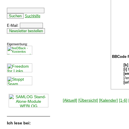
Suchhilfe
E-Mail:
Eigenwerbung:
BBCode f
[b]
[i]
f
[em
[/e
[ur
[Aktuell]
[Übersicht]
[Kalender]
[1-6]
Ich lese bei: