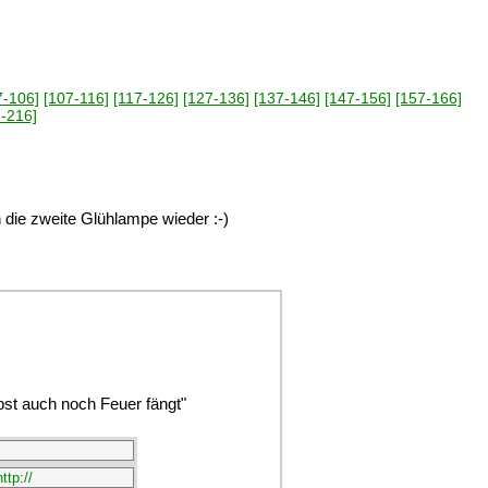
7-106]
[107-116]
[117-126]
[127-136]
[137-146]
[147-156]
[157-166]
-216]
die zweite Glühlampe wieder :-)
bst auch noch Feuer fängt"