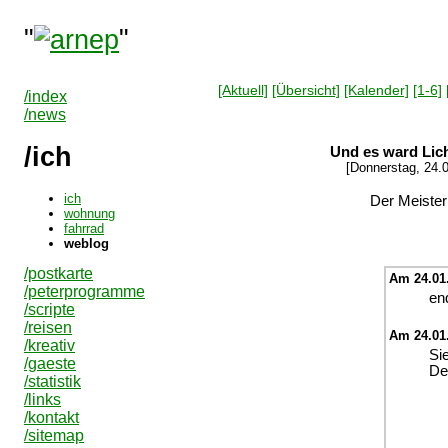
"
"
[Aktuell]
[Übersicht]
[Kalender]
[1-6]
/index
/news
/ich
Und es ward Licht
[Donnerstag, 24.01
ich
Der Meister
wohnung
fahrrad
weblog
/postkarte
Am 24.01.
/peterprogramme
end
/scripte
/reisen
Am 24.01.
/kreativ
Si
/gaeste
De
/statistik
/links
/kontakt
/sitemap