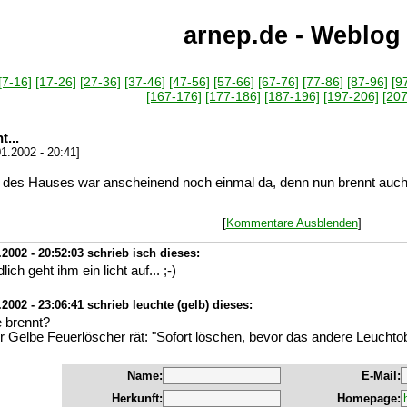
arnep.de - Weblog
[7-16]
[17-26]
[27-36]
[37-46]
[47-56]
[57-66]
[67-76]
[77-86]
[87-96]
[9
[167-176]
[177-186]
[187-196]
[197-206]
[207
...
.2002 - 20:41]
 des Hauses war anscheinend noch einmal da, denn nun brennt auch 
[
Kommentare Ausblenden
]
2002 - 20:52:03 schrieb isch dieses:
lich geht ihm ein licht auf... ;-)
2002 - 23:06:41 schrieb leuchte (gelb) dieses:
e brennt?
r Gelbe Feuerlöscher rät: "Sofort löschen, bevor das andere Leuchto
Name:
E-Mail:
Herkunft:
Homepage: