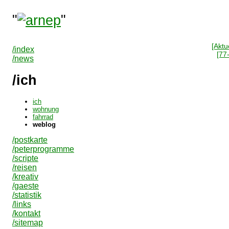
"
"
[Aktue
/index
[77
/news
/ich
ich
wohnung
fahrrad
weblog
/postkarte
/peterprogramme
/scripte
/reisen
/kreativ
/gaeste
/statistik
/links
/kontakt
/sitemap