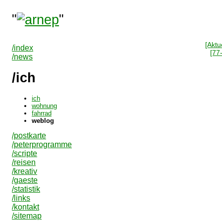
"
"
[Aktue
/index
[77
/news
/ich
ich
wohnung
fahrrad
weblog
/postkarte
/peterprogramme
/scripte
/reisen
/kreativ
/gaeste
/statistik
/links
/kontakt
/sitemap