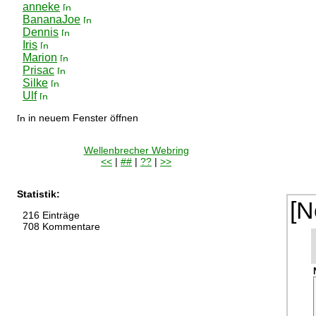
anneke
BananaJoe
Dennis
Iris
Marion
Prisac
Silke
Ulf
in neuem Fenster öffnen
Wellenbrecher Webring
<<
|
##
|
??
|
>>
Statistik:
[N
216 Einträge
708 Kommentare